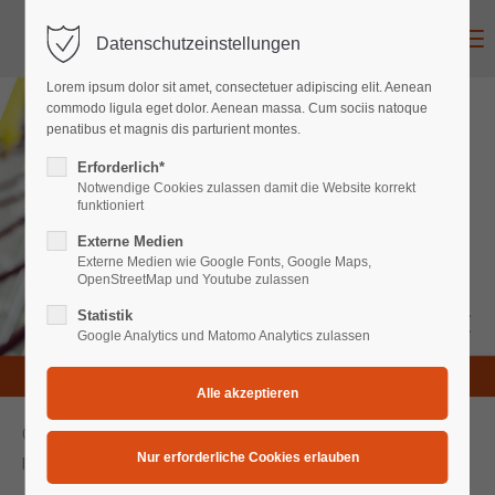
Menu
Datenschutzeinstellungen
Login
Lorem ipsum dolor sit amet, consectetuer adipiscing elit. Aenean
Benutzername
commodo ligula eget dolor. Aenean massa. Cum sociis natoque
penatibus et magnis dis parturient montes.
Erforderlich*
Notwendige Cookies zulassen damit die Website korrekt
Passwort
funktioniert
Schwarz
Externe Medien
Externe Medien wie Google Fonts, Google Maps,
auf weiß
OpenStreetMap und Youtube zulassen
Statistik
Ausgewählte Presseberichte
Anmelden
und Fernsehauftritte
Google Analytics und Matomo Analytics zulassen
Register
|
Lost your password?
Support
Copyright 2026. Foodartistik Anke Weigelt.
Lorem ipsum dolor sit amet:
Impressum & Datenschutz